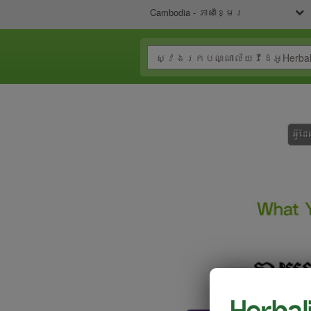
Cambodia - ភាសាខ្មែរ