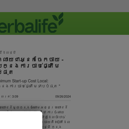
វីដែលថ្មី
្លាយជាអ្នកចែកចាយ -
យក្នងការចាប់ផ្តើម
ំផុត
nimum Start-up Cost Local:
្នងការចាប់ផ្តើមទាបបំផុត "
ែលរត់: 3:09
09/26/2024
រយោជន៍មួយក្នុងចំណោមអត្ថប្រយោជន៍
នៃអាជីវកម្ម Herbalife គឺថា ការចំណាយ
ើមមានកម្រិតទាប។ ការទិញដែលចាំបាច់
់ដើម្បីក្លាយជាអ្នកចែកចាយគឺ HDP ដែល
នលក់ទៅឱ្យអ្នកចែកចាយថ្មី ក្នុង