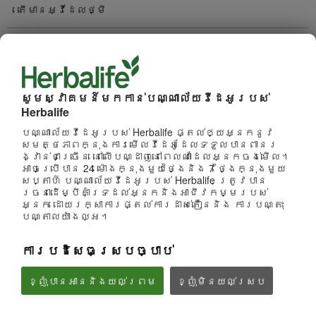
តើមានអ្វីដែលថ្មី
ការជ្រើសរើសច្រើនបំផុត
ការមើលច្រើនបំផុត
សូមស្វាគមន៍មកកាន់បណ្ណាល័យវីដេអូរបស់
Herbalife
រកមើលប៉ុស្តិ៍
បណ្ណាល័យវីដេអូរបស់ Herbalife ផ្តល់ឲ្យអ្នកនូវ
ផលិតផល
សមត្ថភាពក្នុងការមើលវីដេអូដែលទទួលបានពានរ
ង្វាន់ជាច្រើន នៅលើបណ្ដាញនៅពេលណាដែលអ្នកចង់មើល។
អាចប្រើបាន 24 ម៉ោងក្នុងមួយថ្ងៃនិង 7 ថ្ងៃក្នុងមួយ
ម៉ាកនិងការឧបត្ថម្ភ
សប្តាហ៍ បណ្ណាល័យវីដេអូរបស់ Herbalife ត្រូវបាន
រចនាដើម្បីគាំទ្រដល់អ្នកនិងអាជីវកម្មរបស់
អ្នក ដោយរក្សាការផ្តល់ការដាស់តឿននិង ការបណ្តុះ
អាជីវកម្ម
បណ្តាលយ៉ាងល្អ។
ការបដិសេធស្របច្បាប់
អាហារូបត្ថម្ភនិងវិទ្យាសាស្រ្ត
ខ្ញុំបានអាននិងយល់ព្រម
ខ្ញុំ​មិន​យល់ស្រប
អាជីវកម្ម
មើលទាំងអស់