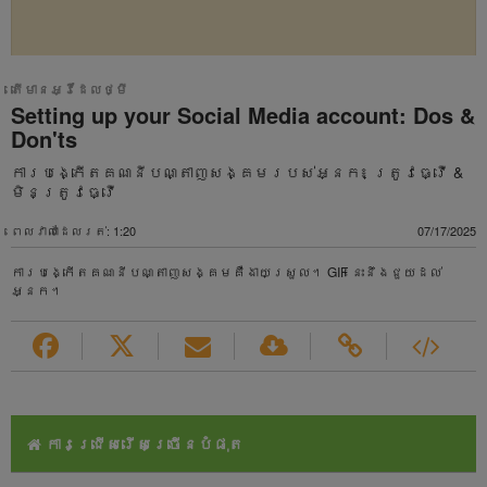
តើមានអ្វីដែលថ្មី
Setting up your Social Media account: Dos &
Don'ts
ការបង្កើតគណនីបណ្តាញសង្គមរបស់អ្នក៖ ត្រូវធ្វើ &
មិនត្រូវធ្វើ
ពេលវាលាដែលរត់: 1:20
07/17/2025
ការបង្កើតគណនីបណ្តាញសង្គមគឺងាយស្រួល។ GIF នេះនឹងជួយដល់
អ្នក។
ការជ្រើសរើសច្រើនបំផុត