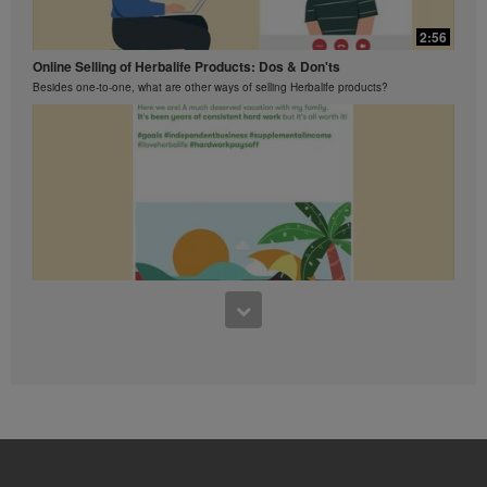
អាចបង្ហាញការធានានូវអ្វីដែឡអ្នករកបាន។
សម្រាប់ទិន្នន័យជាមធ្យមថ្មីបំផុត
2:56
លទ្ធផលហិរញ្ញវត្ថុអនុវត្តទៅតំបន់ដែល
អ្នកធ្វើមុខជំនួញរបស់អ្នក, សូមពិគ្រោះ
Online Selling of Herbalife Products: Dos & Don'ts
ជាមួយ Herbalife.com ឬ MyHerbalife.com ។
Besides one-to-one, what are other ways of selling Herbalife products?
ស្រដៀងគ្នានេះដែរ ការធានាអះអាងពីការស្រក
ទំងន់ខ្លាំង ឬ លឿន គឺមិនត្រូវបានអនុញ្ញាត
ឲ្យប្រើ។ ការស្រកទម្ងន់របស់បុគ្គល
នីមួយៗអាស្រ័យលើ ការរំលាយអាហាររបស់ខ្លួន
ផ្ទាល់ ទម្លាប់នៃការញ៉ាំនិងរបបអាហារ ទំងន់
បានចាប់ផ្តើមនិងការហាត់ប្រាណ។ ទាក់ទងនឹង
ការធានាអះអាងសម្រាប់ការសម្រកទំងន់ក្នុង
ការធ្ចើអាជីវកម្ម នៅក្នុងប្រទេសរបស់អ្នក
សូមពិគ្រោះជាមួយសៀវភៅអាជីពរបស់អ្នក ឬ
MyHerbalife.com ។
មនុស្សគ្រប់រូបគួរតែពិគ្រោះជាមួយគ្រូពេទ្យ
1:48
របស់គាត់នៅមុនពេលការចាប់ផ្តើមកម្មវិធី
សម្រកទម្ងន់ណាមួយឡើយ។
What You Should Know About Lavish Lifestyle Claims
ផលិតផលHerbalife®បានអាចជួយដល់ការ
Lavish lifestyle and excessive earning claims, even with a disclaimer, are strictly
prohibited.
សម្រកទម្ងន់និងការគ្រប់គ្រងទំងន់
ត្រឹមតែជាផ្នែកមួយនៃរបបអាហារមួយដែលបាន
គ្រប់គ្រង។ ទោះបីជាផលិតផលHerbalife® អាច
ជំនួសផ្នែកមួយនៃរបបអាហារប្រចាំថ្ងៃក៏ដោយ ក៏
ពួកគេគួរតែមិនត្រូវបានប្រើជាជំនួស