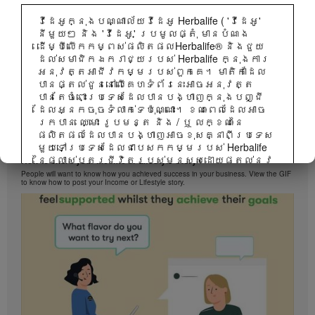
វីដេអូក្នុងបណ្ណាល័យវីដេអូ Herbalife ( 'វីដេអូ'
នីមួយៗ និង 'វីដេអូ' ប្រមូលផ្តុំ មានបំណង
ដើម្បីលើកកម្ពស់ផលិតផលHerbalife® និងជួយ
ដល់សមាជិកឯករាជ្យរបស់ Herbalife ក្នុងការ
អនុវត្តអាជីវកម្មរបស់ពួកគេ។ មាតិកាដែល
បានផ្តល់ជូននៅលើគេហទំព័រនេះអាចអនុវត្ត
បានតែចំពោះប្រទេសដែលបានបង្ហាញក្នុងបញ្ជី
ដែលអ្នកចុចទំលាក់ទេប៉ុណ្ណោះ។ ខណៈពេលដែលអាច
រកបាន ឈ្មោះ រូបមន្ត និង / ឬ លក្ខណៈនៃ
ផលិតផលដែលបានបង្ហាញអាចខុសគ្នាពីប្រទេស
1:38
មួយទៅប្រទេសដែលជាបេសកកម្មរបស់ Herbalife
នៃផ្លាស់ប្តូរជីវិតរបស់មនុស្សដោយផ្តល់នូវ
How to share your Income or Lifestyle Story
ឱកាសអាជីវកម្មល្អបំផុតនៅក្នុងការលក់ដោយ
People will want to know how you achieved success in your business. View the GIF
to know how to post your Income or Lifestyle story.
ផ្ទាល់និងអាហារូបត្ថម្ភនិងផលិតផលគ្រប់
គ្រងទម្ងន់ដែលល្អបំផុតគឺ ប្រើប្រាស់បាននៅ
គ្រប់ទីកន្លែង។
វីដេអូអាចរួមមានទាំងបរិមាណលក់ ឬបទពិសោធន៍
នៃប្រាក់ចំណូលរបស់សមាជិកឯករាជ្យរបស់
Herbalife ដែលមាននៅក្នុងកម្រិតខុសគ្នានៅក្នុង
ផែនការទីផ្សារនិងអ្នកដែលរស់នៅក្នុងបណ្តា
ប្រទេសជាច្រើន។ ប្រាក់ចំណូលអនុវត្តចំពោះ
បុគ្គលមនុស្សម្នាក់ៗ (ឬ ឧទាហរណ៍) ត្រួវ
បានពណ៌នា និងមិនមែនជាមធ្យមភាគ ហើយក៏មិន