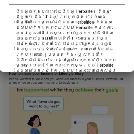
វីដេអូក្នុងបណ្ណាល័យវីដេអូ Herbalife ( 'វីដេអូ'
នីមួយៗ និង 'វីដេអូ' ប្រមូលផ្តុំ មានបំណង
ដើម្បីលើកកម្ពស់ផលិតផលHerbalife® និងជួយ
ដល់សមាជិកឯករាជ្យរបស់ Herbalife ក្នុងការ
អនុវត្តអាជីវកម្មរបស់ពួកគេ។ មាតិកាដែល
បានផ្តល់ជូននៅលើគេហទំព័រនេះអាចអនុវត្ត
បានតែចំពោះប្រទេសដែលបានបង្ហាញក្នុងបញ្ជី
ដែលអ្នកចុចទំលាក់ទេប៉ុណ្ណោះ។ ខណៈពេលដែលអាច
រកបាន ឈ្មោះ រូបមន្ត និង / ឬ លក្ខណៈនៃ
ផលិតផលដែលបានបង្ហាញអាចខុសគ្នាពីប្រទេស
មួយទៅប្រទេសដែលជាបេសកកម្មរបស់ Herbalife
1:38
នៃផ្លាស់ប្តូរជីវិតរបស់មនុស្សដោយផ្តល់នូវ
How to share your Income or Lifestyle Story
ឱកាសអាជីវកម្មល្អបំផុតនៅក្នុងការលក់ដោយ
People will want to know how you achieved success in your business. View the GIF
ផ្ទាល់និងអាហារូបត្ថម្ភនិងផលិតផលគ្រប់
to know how to post your Income or Lifestyle story.
គ្រងទម្ងន់ដែលល្អបំផុតគឺ ប្រើប្រាស់បាននៅ
គ្រប់ទីកន្លែង។
វីដេអូអាចរួមមានទាំងបរិមាណលក់ ឬបទពិសោធន៍
នៃប្រាក់ចំណូលរបស់សមាជិកឯករាជ្យរបស់
Herbalife ដែលមាននៅក្នុងកម្រិតខុសគ្នានៅក្នុង
ផែនការទីផ្សារនិងអ្នកដែលរស់នៅក្នុងបណ្តា
ប្រទេសជាច្រើន។ ប្រាក់ចំណូលអនុវត្តចំពោះ
បុគ្គលមនុស្សម្នាក់ៗ (ឬ ឧទាហរណ៍) ត្រួវ
បានពណ៌នា និងមិនមែនជាមធ្យមភាគ ហើយក៏មិន