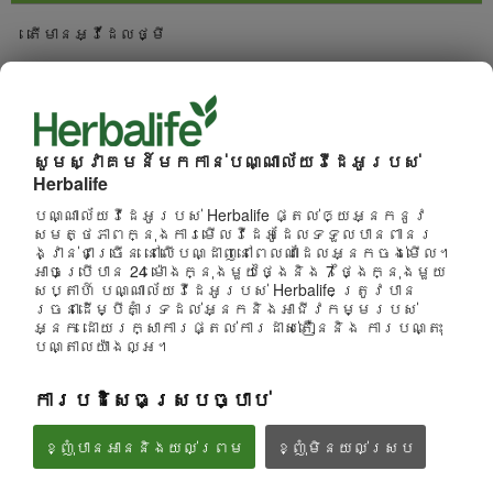
តើមានអ្វីដែលថ្មី
ការជ្រើសរើសច្រើនបំផុត
ការមើលច្រើនបំផុត
សូមស្វាគមន៍មកកាន់បណ្ណាល័យវីដេអូរបស់
Herbalife
រកមើលប៉ុស្តិ៍
បណ្ណាល័យវីដេអូរបស់ Herbalife ផ្តល់ឲ្យអ្នកនូវ
សមត្ថភាពក្នុងការមើលវីដេអូដែលទទួលបានពានរ
ផលិតផល
ង្វាន់ជាច្រើន នៅលើបណ្ដាញនៅពេលណាដែលអ្នកចង់មើល។
អាចប្រើបាន 24 ម៉ោងក្នុងមួយថ្ងៃនិង 7 ថ្ងៃក្នុងមួយ
សប្តាហ៍ បណ្ណាល័យវីដេអូរបស់ Herbalife ត្រូវបាន
ម៉ាកនិងការឧបត្ថម្ភ
រចនាដើម្បីគាំទ្រដល់អ្នកនិងអាជីវកម្មរបស់
អ្នក ដោយរក្សាការផ្តល់ការដាស់តឿននិង ការបណ្តុះ
បណ្តាលយ៉ាងល្អ។
អាជីវកម្ម
ការបដិសេធស្របច្បាប់
អាហារូបត្ថម្ភនិងវិទ្យាសាស្រ្ត
ខ្ញុំបានអាននិងយល់ព្រម
ខ្ញុំ​មិន​យល់ស្រប
អាជីវកម្ម
មើលទាំងអស់