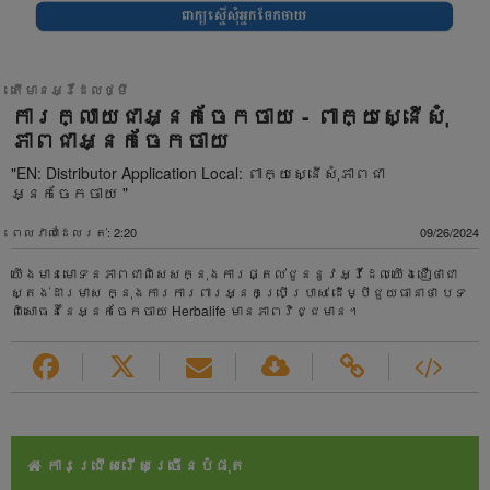
តើមានអ្វីដែលថ្មី
ការក្លាយជាអ្នកចែកចាយ - ពាក្យស្នើសុំ
ភាពជាអ្នកចែកចាយ
"EN: Distributor Application Local: ពាក្យស្នើសុំភាពជា
អ្នកចែកចាយ "
ពេលវាលាដែលរត់: 2:20
09/26/2024
យើងមានមោទនភាពជាពិសេសក្នុងការផ្តល់ជូននូវអ្វីដែលយើងជឿថាជា
ស្តង់ដារមាស ក្នុងការការពារអ្នកប្រើប្រាស់ ដើម្បីជួយធានាថា បទ
ពិសោធន៍នៃអ្នកចែកចាយ Herbalife មានភាពវិជ្ជមាន។
ការជ្រើសរើសច្រើនបំផុត