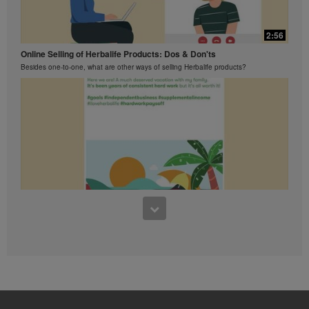
អាចបង្ហាញការធានានូវអ្វីដែឡអ្នករកបាន។
សម្រាប់ទិន្នន័យជាមធ្យមថ្មីបំផុត
លទ្ធផលហិរញ្ញវត្ថុអនុវត្តទៅតំបន់ដែល
2:56
អ្នកធ្វើមុខជំនួញរបស់អ្នក, សូមពិគ្រោះ
Online Selling of Herbalife Products: Dos & Don'ts
ជាមួយ Herbalife.com ឬ MyHerbalife.com ។
Besides one-to-one, what are other ways of selling Herbalife products?
ស្រដៀងគ្នានេះដែរ ការធានាអះអាងពីការស្រក
ទំងន់ខ្លាំង ឬ លឿន គឺមិនត្រូវបានអនុញ្ញាត
ឲ្យប្រើ។ ការស្រកទម្ងន់របស់បុគ្គល
នីមួយៗអាស្រ័យលើ ការរំលាយអាហាររបស់ខ្លួន
ផ្ទាល់ ទម្លាប់នៃការញ៉ាំនិងរបបអាហារ ទំងន់
បានចាប់ផ្តើមនិងការហាត់ប្រាណ។ ទាក់ទងនឹង
ការធានាអះអាងសម្រាប់ការសម្រកទំងន់ក្នុង
ការធ្ចើអាជីវកម្ម នៅក្នុងប្រទេសរបស់អ្នក
សូមពិគ្រោះជាមួយសៀវភៅអាជីពរបស់អ្នក ឬ
MyHerbalife.com ។
មនុស្សគ្រប់រូបគួរតែពិគ្រោះជាមួយគ្រូពេទ្យ
របស់គាត់នៅមុនពេលការចាប់ផ្តើមកម្មវិធី
1:48
សម្រកទម្ងន់ណាមួយឡើយ។
What You Should Know About Lavish Lifestyle Claims
ផលិតផលHerbalife®បានអាចជួយដល់ការ
Lavish lifestyle and excessive earning claims, even with a disclaimer, are strictly
សម្រកទម្ងន់និងការគ្រប់គ្រងទំងន់
prohibited.
ត្រឹមតែជាផ្នែកមួយនៃរបបអាហារមួយដែលបាន
គ្រប់គ្រង។ ទោះបីជាផលិតផលHerbalife® អាច
ជំនួសផ្នែកមួយនៃរបបអាហារប្រចាំថ្ងៃក៏ដោយ ក៏
ពួកគេគួរតែមិនត្រូវបានប្រើជាជំនួស