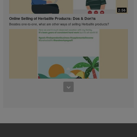
អាចបង្ហាញការធានានូវអ្វីដែឡអ្នករកបាន។
សម្រាប់ទិន្នន័យជាមធ្យមថ្មីបំផុត
2:56
លទ្ធផលហិរញ្ញវត្ថុអនុវត្តទៅតំបន់ដែល
អ្នកធ្វើមុខជំនួញរបស់អ្នក, សូមពិគ្រោះ
Online Selling of Herbalife Products: Dos & Don'ts
ជាមួយ Herbalife.com ឬ MyHerbalife.com ។
Besides one-to-one, what are other ways of selling Herbalife products?
ស្រដៀងគ្នានេះដែរ ការធានាអះអាងពីការស្រក
ទំងន់ខ្លាំង ឬ លឿន គឺមិនត្រូវបានអនុញ្ញាត
ឲ្យប្រើ។ ការស្រកទម្ងន់របស់បុគ្គល
នីមួយៗអាស្រ័យលើ ការរំលាយអាហាររបស់ខ្លួន
ផ្ទាល់ ទម្លាប់នៃការញ៉ាំនិងរបបអាហារ ទំងន់
បានចាប់ផ្តើមនិងការហាត់ប្រាណ។ ទាក់ទងនឹង
ការធានាអះអាងសម្រាប់ការសម្រកទំងន់ក្នុង
ការធ្ចើអាជីវកម្ម នៅក្នុងប្រទេសរបស់អ្នក
សូមពិគ្រោះជាមួយសៀវភៅអាជីពរបស់អ្នក ឬ
MyHerbalife.com ។
មនុស្សគ្រប់រូបគួរតែពិគ្រោះជាមួយគ្រូពេទ្យ
1:48
របស់គាត់នៅមុនពេលការចាប់ផ្តើមកម្មវិធី
សម្រកទម្ងន់ណាមួយឡើយ។
What You Should Know About Lavish Lifestyle Claims
ផលិតផលHerbalife®បានអាចជួយដល់ការ
Lavish lifestyle and excessive earning claims, even with a disclaimer, are strictly
prohibited.
សម្រកទម្ងន់និងការគ្រប់គ្រងទំងន់
ត្រឹមតែជាផ្នែកមួយនៃរបបអាហារមួយដែលបាន
គ្រប់គ្រង។ ទោះបីជាផលិតផលHerbalife® អាច
ជំនួសផ្នែកមួយនៃរបបអាហារប្រចាំថ្ងៃក៏ដោយ ក៏
ពួកគេគួរតែមិនត្រូវបានប្រើជាជំនួស