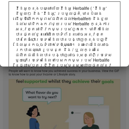
វីដេអូក្នុងបណ្ណាល័យវីដេអូ Herbalife ( 'វីដេអូ'
នីមួយៗ និង 'វីដេអូ' ប្រមូលផ្តុំ មានបំណង
ដើម្បីលើកកម្ពស់ផលិតផលHerbalife® និងជួយ
ដល់សមាជិកឯករាជ្យរបស់ Herbalife ក្នុងការ
អនុវត្តអាជីវកម្មរបស់ពួកគេ។ មាតិកាដែល
បានផ្តល់ជូននៅលើគេហទំព័រនេះអាចអនុវត្ត
បានតែចំពោះប្រទេសដែលបានបង្ហាញក្នុងបញ្ជី
ដែលអ្នកចុចទំលាក់ទេប៉ុណ្ណោះ។ ខណៈពេលដែលអាច
រកបាន ឈ្មោះ រូបមន្ត និង / ឬ លក្ខណៈនៃ
ផលិតផលដែលបានបង្ហាញអាចខុសគ្នាពីប្រទេស
1:38
មួយទៅប្រទេសដែលជាបេសកកម្មរបស់ Herbalife
នៃផ្លាស់ប្តូរជីវិតរបស់មនុស្សដោយផ្តល់នូវ
How to share your Income or Lifestyle Story
ឱកាសអាជីវកម្មល្អបំផុតនៅក្នុងការលក់ដោយ
People will want to know how you achieved success in your business. View the GIF
to know how to post your Income or Lifestyle story.
ផ្ទាល់និងអាហារូបត្ថម្ភនិងផលិតផលគ្រប់
គ្រងទម្ងន់ដែលល្អបំផុតគឺ ប្រើប្រាស់បាននៅ
គ្រប់ទីកន្លែង។
វីដេអូអាចរួមមានទាំងបរិមាណលក់ ឬបទពិសោធន៍
នៃប្រាក់ចំណូលរបស់សមាជិកឯករាជ្យរបស់
Herbalife ដែលមាននៅក្នុងកម្រិតខុសគ្នានៅក្នុង
ផែនការទីផ្សារនិងអ្នកដែលរស់នៅក្នុងបណ្តា
ប្រទេសជាច្រើន។ ប្រាក់ចំណូលអនុវត្តចំពោះ
បុគ្គលមនុស្សម្នាក់ៗ (ឬ ឧទាហរណ៍) ត្រួវ
បានពណ៌នា និងមិនមែនជាមធ្យមភាគ ហើយក៏មិន