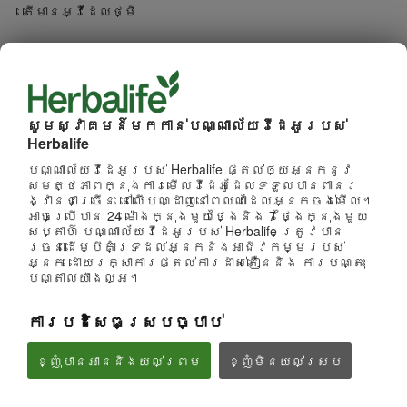
តើមានអ្វីដែលថ្មី
ការជ្រើសរើសច្រើនបំផុត
ការមើលច្រើនបំផុត
សូមស្វាគមន៍មកកាន់បណ្ណាល័យវីដេអូរបស់
Herbalife
រកមើលប៉ុស្តិ៍
បណ្ណាល័យវីដេអូរបស់ Herbalife ផ្តល់ឲ្យអ្នកនូវ
ផលិតផល
សមត្ថភាពក្នុងការមើលវីដេអូដែលទទួលបានពានរ
ង្វាន់ជាច្រើន នៅលើបណ្ដាញនៅពេលណាដែលអ្នកចង់មើល។
អាចប្រើបាន 24 ម៉ោងក្នុងមួយថ្ងៃនិង 7 ថ្ងៃក្នុងមួយ
ម៉ាកនិងការឧបត្ថម្ភ
សប្តាហ៍ បណ្ណាល័យវីដេអូរបស់ Herbalife ត្រូវបាន
រចនាដើម្បីគាំទ្រដល់អ្នកនិងអាជីវកម្មរបស់
អ្នក ដោយរក្សាការផ្តល់ការដាស់តឿននិង ការបណ្តុះ
អាជីវកម្ម
បណ្តាលយ៉ាងល្អ។
ការបដិសេធស្របច្បាប់
អាហារូបត្ថម្ភនិងវិទ្យាសាស្រ្ត
ខ្ញុំបានអាននិងយល់ព្រម
ខ្ញុំ​មិន​យល់ស្រប
អាជីវកម្ម
មើលទាំងអស់