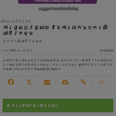
តើមានអ្វីដែលថ្មី
ការផ្សព្វផ្សាយ និងការលក់ឧបករណ៍
អាជីវកម្ម
ឧបករណ៍អាជីវកម្ម
ពេលវាលាដែលរត់: 2:11
10/12/2022
សមាជិកមិនអាចផ្សព្វផ្សាយ ស្នើសុំ ឬលក់ឧបករណ៍អាជីវកម្មទៅឱ្យ
នរណាម្នាក់ដែលមិនមែនជាកូនក្រុមរបស់ខ្លួន ឬទៅកាន់កូនក្រុមដែល
ឋិតនៅក្រោមសមាជិក President's Team។
ការជ្រើសរើសច្រើនបំផុត