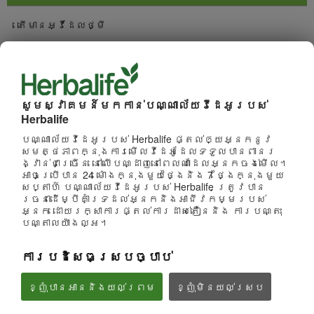
តើមានអ្វីដែលថ្មី
ការជ្រើសរើសច្រើនបំផុត
ការមើលច្រើនបំផុត
សូមស្វាគមន៍មកកាន់បណ្ណាល័យវីដេអូរបស់
Herbalife
រកមើលប៉ុស្តិ៍
បណ្ណាល័យវីដេអូរបស់ Herbalife ផ្តល់ឲ្យអ្នកនូវ
សមត្ថភាពក្នុងការមើលវីដេអូដែលទទួលបានពានរ
ផលិតផល
ង្វាន់ជាច្រើន នៅលើបណ្ដាញនៅពេលណាដែលអ្នកចង់មើល។
អាចប្រើបាន 24 ម៉ោងក្នុងមួយថ្ងៃនិង 7 ថ្ងៃក្នុងមួយ
សប្តាហ៍ បណ្ណាល័យវីដេអូរបស់ Herbalife ត្រូវបាន
ម៉ាកនិងការឧបត្ថម្ភ
រចនាដើម្បីគាំទ្រដល់អ្នកនិងអាជីវកម្មរបស់
អ្នក ដោយរក្សាការផ្តល់ការដាស់តឿននិង ការបណ្តុះ
បណ្តាលយ៉ាងល្អ។
អាជីវកម្ម
ការបដិសេធស្របច្បាប់
អាហារូបត្ថម្ភនិងវិទ្យាសាស្រ្ត
ខ្ញុំបានអាននិងយល់ព្រម
ខ្ញុំ​មិន​យល់ស្រប
អាជីវកម្ម
មើលទាំងអស់