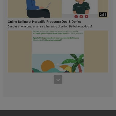
អាចបង្ហាញការធានានូវអ្វីដែឡអ្នករកបាន។
សម្រាប់ទិន្នន័យជាមធ្យមថ្មីបំផុត
លទ្ធផលហិរញ្ញវត្ថុអនុវត្តទៅតំបន់ដែល
2:56
អ្នកធ្វើមុខជំនួញរបស់អ្នក, សូមពិគ្រោះ
Online Selling of Herbalife Products: Dos & Don'ts
ជាមួយ Herbalife.com ឬ MyHerbalife.com ។
Besides one-to-one, what are other ways of selling Herbalife products?
ស្រដៀងគ្នានេះដែរ ការធានាអះអាងពីការស្រក
ទំងន់ខ្លាំង ឬ លឿន គឺមិនត្រូវបានអនុញ្ញាត
ឲ្យប្រើ។ ការស្រកទម្ងន់របស់បុគ្គល
នីមួយៗអាស្រ័យលើ ការរំលាយអាហាររបស់ខ្លួន
ផ្ទាល់ ទម្លាប់នៃការញ៉ាំនិងរបបអាហារ ទំងន់
បានចាប់ផ្តើមនិងការហាត់ប្រាណ។ ទាក់ទងនឹង
ការធានាអះអាងសម្រាប់ការសម្រកទំងន់ក្នុង
ការធ្ចើអាជីវកម្ម នៅក្នុងប្រទេសរបស់អ្នក
សូមពិគ្រោះជាមួយសៀវភៅអាជីពរបស់អ្នក ឬ
MyHerbalife.com ។
មនុស្សគ្រប់រូបគួរតែពិគ្រោះជាមួយគ្រូពេទ្យ
របស់គាត់នៅមុនពេលការចាប់ផ្តើមកម្មវិធី
1:48
សម្រកទម្ងន់ណាមួយឡើយ។
What You Should Know About Lavish Lifestyle Claims
ផលិតផលHerbalife®បានអាចជួយដល់ការ
Lavish lifestyle and excessive earning claims, even with a disclaimer, are strictly
សម្រកទម្ងន់និងការគ្រប់គ្រងទំងន់
prohibited.
ត្រឹមតែជាផ្នែកមួយនៃរបបអាហារមួយដែលបាន
គ្រប់គ្រង។ ទោះបីជាផលិតផលHerbalife® អាច
ជំនួសផ្នែកមួយនៃរបបអាហារប្រចាំថ្ងៃក៏ដោយ ក៏