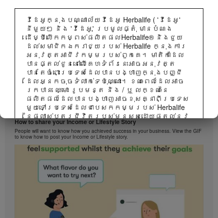
វីដេអូក្នុងបណ្ណាល័យវីដេអូ Herbalife ( 'វីដេអូ'
នីមួយៗ និង 'វីដេអូ' ប្រមូលផ្តុំ មានបំណង
ដើម្បីលើកកម្ពស់ផលិតផលHerbalife® និងជួយ
ដល់សមាជិកឯករាជ្យរបស់ Herbalife ក្នុងការ
អនុវត្តអាជីវកម្មរបស់ពួកគេ។ មាតិកាដែល
បានផ្តល់ជូននៅលើគេហទំព័រនេះអាចអនុវត្ត
បានតែចំពោះប្រទេសដែលបានបង្ហាញក្នុងបញ្ជី
ដែលអ្នកចុចទំលាក់ទេប៉ុណ្ណោះ។ ខណៈពេលដែលអាច
រកបាន ឈ្មោះ រូបមន្ត និង / ឬ លក្ខណៈនៃ
ផលិតផលដែលបានបង្ហាញអាចខុសគ្នាពីប្រទេស
មួយទៅប្រទេសដែលជាបេសកកម្មរបស់ Herbalife
1:38
នៃផ្លាស់ប្តូរជីវិតរបស់មនុស្សដោយផ្តល់នូវ
How to share your Income or Lifestyle Story
ឱកាសអាជីវកម្មល្អបំផុតនៅក្នុងការលក់ដោយ
People will want to know how you achieved success in your business. View the GIF
ផ្ទាល់និងអាហារូបត្ថម្ភនិងផលិតផលគ្រប់
to know how to post your Income or Lifestyle story.
គ្រងទម្ងន់ដែលល្អបំផុតគឺ ប្រើប្រាស់បាននៅ
គ្រប់ទីកន្លែង។
វីដេអូអាចរួមមានទាំងបរិមាណលក់ ឬបទពិសោធន៍
នៃប្រាក់ចំណូលរបស់សមាជិកឯករាជ្យរបស់
Herbalife ដែលមាននៅក្នុងកម្រិតខុសគ្នានៅក្នុង
ផែនការទីផ្សារនិងអ្នកដែលរស់នៅក្នុងបណ្តា
ប្រទេសជាច្រើន។ ប្រាក់ចំណូលអនុវត្តចំពោះ
បុគ្គលមនុស្សម្នាក់ៗ (ឬ ឧទាហរណ៍) ត្រួវ
បានពណ៌នា និងមិនមែនជាមធ្យមភាគ ហើយក៏មិន