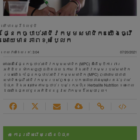
តើមានអ្វីដែលថ្មី
ផ្នែកច្បាប់អាជីវកម្មសមាជិក៖ យើងធ្វើ
អោយមានភាពខុសប្លែក
ពេលវាលាដែលរត់: 3:04
07/20/2021
គោលដៅនៃផ្នែកច្បាប់អាជីវកម្មសមាជិក (MPC) គឺដើម្បីការពារ
អតិថិជន ម៉ាកសញ្ញា ផលិតផល ឱកាស និងអាជីវកម្មរបស់សមាជិក
របស់យើង។ ផ្នែកច្បាប់អាជីវកម្មសមាជិក​ (MPC) ព្យាយាមធានាថា
សមាជិកធ្វើអាជីវកម្មរបស់ពួកគេប្រកបដោយភាពស្មោះត្រង់ខ្ពស់
បំផុត និងអនុលោមតាមច្បាប់របស់ក្រុមហ៊ុន Herbalife Nutrition ខណៈពេល
ដែលយើងផ្តល់ជូនអតិថិជននូវសេវាកម្មដ៏អស្ចារ្យ។
ការជ្រើសរើសច្រើនបំផុត