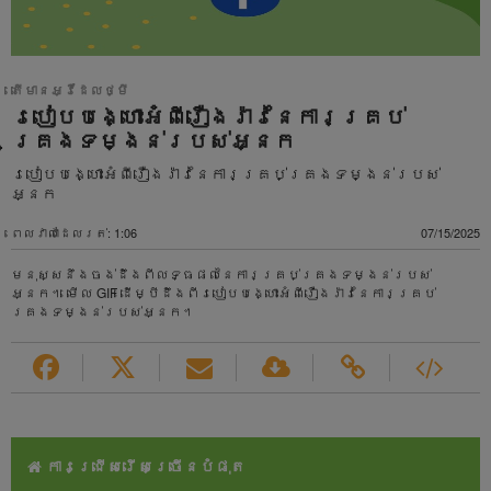
តើមានអ្វីដែលថ្មី
របៀបបង្ហោះអំពីរឿងរ៉ាវនៃការគ្រប់
គ្រងទម្ងន់របស់អ្នក
របៀបបង្ហោះអំពីរឿងរ៉ាវនៃការគ្រប់គ្រងទម្ងន់របស់
អ្នក
ពេលវាលាដែលរត់: 1:06
07/15/2025
មនុស្សនឹងចង់ដឹងពីលទ្ធផលនៃការគ្រប់គ្រងទម្ងន់របស់
អ្នក។ មើល GIF ដើម្បីដឹងពីរបៀបបង្ហោះអំពីរឿងរ៉ាវនៃការគ្រប់
គ្រងទម្ងន់របស់អ្នក។
ការជ្រើសរើសច្រើនបំផុត