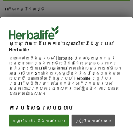
តើមានអ្វីដែលថ្មី
ការជ្រើសរើសច្រើនបំផុត
ការមើលច្រើនបំផុត
សូមស្វាគមន៍មកកាន់បណ្ណាល័យវីដេអូរបស់
Herbalife
រកមើលប៉ុស្តិ៍
បណ្ណាល័យវីដេអូរបស់ Herbalife ផ្តល់ឲ្យអ្នកនូវ
សមត្ថភាពក្នុងការមើលវីដេអូដែលទទួលបានពានរ
ផលិតផល
ង្វាន់ជាច្រើន នៅលើបណ្ដាញនៅពេលណាដែលអ្នកចង់មើល។
អាចប្រើបាន 24 ម៉ោងក្នុងមួយថ្ងៃនិង 7 ថ្ងៃក្នុងមួយ
សប្តាហ៍ បណ្ណាល័យវីដេអូរបស់ Herbalife ត្រូវបាន
ម៉ាកនិងការឧបត្ថម្ភ
រចនាដើម្បីគាំទ្រដល់អ្នកនិងអាជីវកម្មរបស់
អ្នក ដោយរក្សាការផ្តល់ការដាស់តឿននិង ការបណ្តុះ
បណ្តាលយ៉ាងល្អ។
អាជីវកម្ម
ការបដិសេធស្របច្បាប់
អាហារូបត្ថម្ភនិងវិទ្យាសាស្រ្ត
ខ្ញុំបានអាននិងយល់ព្រម
ខ្ញុំ​មិន​យល់ស្រប
អាជីវកម្ម
មើលទាំងអស់