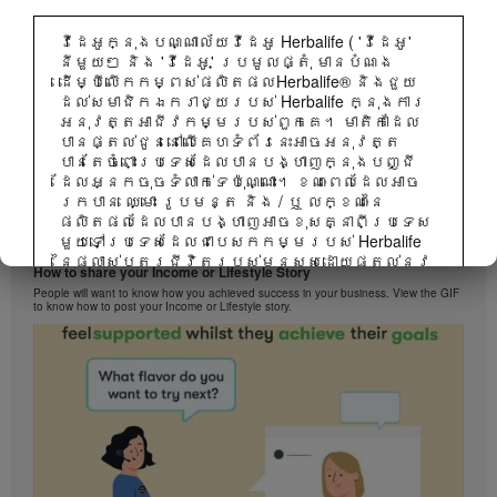
វីដេអូក្នុងបណ្ណាល័យវីដេអូ Herbalife ( 'វីដេអូ'
នីមួយៗ និង 'វីដេអូ' ប្រមូលផ្តុំ មានបំណង
ដើម្បីលើកកម្ពស់ផលិតផលHerbalife® និងជួយ
ដល់សមាជិកឯករាជ្យរបស់ Herbalife ក្នុងការ
អនុវត្តអាជីវកម្មរបស់ពួកគេ។ មាតិកាដែល
បានផ្តល់ជូននៅលើគេហទំព័រនេះអាចអនុវត្ត
បានតែចំពោះប្រទេសដែលបានបង្ហាញក្នុងបញ្ជី
ដែលអ្នកចុចទំលាក់ទេប៉ុណ្ណោះ។ ខណៈពេលដែលអាច
រកបាន ឈ្មោះ រូបមន្ត និង / ឬ លក្ខណៈនៃ
ផលិតផលដែលបានបង្ហាញអាចខុសគ្នាពីប្រទេស
មួយទៅប្រទេសដែលជាបេសកកម្មរបស់ Herbalife
1:38
នៃផ្លាស់ប្តូរជីវិតរបស់មនុស្សដោយផ្តល់នូវ
How to share your Income or Lifestyle Story
ឱកាសអាជីវកម្មល្អបំផុតនៅក្នុងការលក់ដោយ
People will want to know how you achieved success in your business. View the GIF
ផ្ទាល់និងអាហារូបត្ថម្ភនិងផលិតផលគ្រប់
to know how to post your Income or Lifestyle story.
គ្រងទម្ងន់ដែលល្អបំផុតគឺ ប្រើប្រាស់បាននៅ
គ្រប់ទីកន្លែង។
វីដេអូអាចរួមមានទាំងបរិមាណលក់ ឬបទពិសោធន៍
នៃប្រាក់ចំណូលរបស់សមាជិកឯករាជ្យរបស់
Herbalife ដែលមាននៅក្នុងកម្រិតខុសគ្នានៅក្នុង
ផែនការទីផ្សារនិងអ្នកដែលរស់នៅក្នុងបណ្តា
ប្រទេសជាច្រើន។ ប្រាក់ចំណូលអនុវត្តចំពោះ
បុគ្គលមនុស្សម្នាក់ៗ (ឬ ឧទាហរណ៍) ត្រួវ
បានពណ៌នា និងមិនមែនជាមធ្យមភាគ ហើយក៏មិន